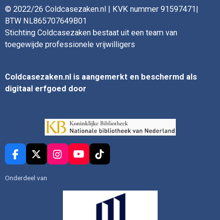
© 2022/26 Coldcasezaken.nl | KVK nummer 91597471|
BTW NL865707649B01
Stichting Coldcasezaken bestaat uit een team van
toegewijde professionele vrijwilligers
Coldcasezaken.nl is aangemerkt en beschermd als
digitaal erfgoed door
F
X
I
Y
T
a
n
o
i
c
s
u
k
Onderdeel van
e
t
T
T
b
a
u
o
o
g
b
k
o
r
e