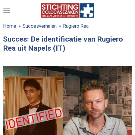
Ga
direct
naar
Home
»
Succesverhalen
»
Rugiero Rea
de
hoofdinhoud
Succes: De identificatie van Rugiero
Rea uit Napels (IT)