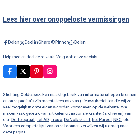
Lees hier over onopgeloste vermissingen
Delen
Deel
Share
Pinnen
Delen
Help mee en deel deze zaak. Volg ook onze socials
F
X
P
I
a
i
n
c
n
s
e
t
t
Stichting Coldcasezaken maakt gebruik van informatie uit open bronnen
b
e
a
en onze pagina's zijn meestal een mix van (nieuws)berichten die wij zo
o
r
g
veel mogelijk in onze eigen woorden vormgeven op de website. We
o
e
r
maken vaak gebruik van artikelen uit nationale kranten(archieven) van
k
s
a
o.a.
De Telegraaf
,
het AD
,
Trouw
,
De Volkskrant
,
het Parool
,
NRC
etc.
t
m
Voor een complete lijst van onze bronnen verwijzen wij u graag naar
deze pagina