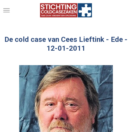
Ga
direct
naar
de
hoofdinhoud
De cold case van Cees Lieftink -
Ede -
12-01-2011