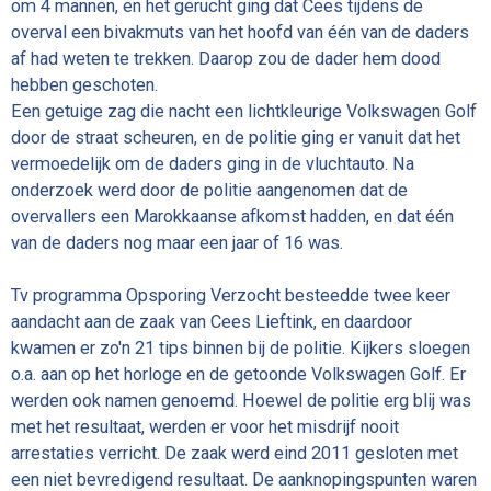
om 4 mannen, en het gerucht ging dat Cees tijdens de
overval een bivakmuts van het hoofd van één van de daders
af had weten te trekken. Daarop zou de dader hem dood
hebben geschoten.
Een getuige zag die nacht een lichtkleurige Volkswagen Golf
door de straat scheuren, en de politie ging er vanuit dat het
vermoedelijk om de daders ging in de vluchtauto. Na
onderzoek werd door de politie aangenomen dat de
overvallers een Marokkaanse afkomst hadden, en dat één
van de daders nog maar een jaar of 16 was.
Tv programma Opsporing Verzocht besteedde twee keer
aandacht aan de zaak van Cees Lieftink, en daardoor
kwamen er zo'n 21 tips binnen bij de politie. Kijkers sloegen
o.a. aan op het horloge en de getoonde Volkswagen Golf. Er
werden ook namen genoemd. Hoewel de politie erg blij was
met het resultaat, werden er voor het misdrijf nooit
arrestaties verricht. De zaak werd eind 2011 gesloten met
een niet bevredigend resultaat. De aanknopingspunten waren