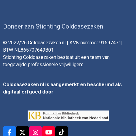
Doneer aan Stichting Coldcasezaken
© 2022/26 Coldcasezaken.nl | KVK nummer 91597471|
BTW NL865707649B01
Stichting Coldcasezaken bestaat uit een team van
toegewijde professionele vrijwilligers
Coldcasezaken.nl is aangemerkt en beschermd als
digitaal erfgoed door
F
X
I
Y
T