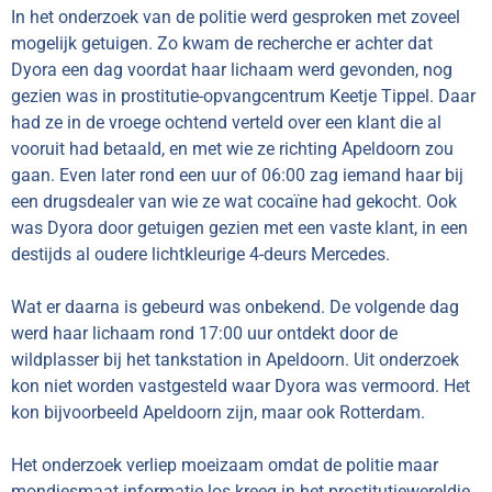
In het onderzoek van de politie werd gesproken met zoveel
mogelijk getuigen. Zo kwam de recherche er achter dat
Dyora een dag voordat haar lichaam werd gevonden, nog
gezien was in prostitutie-opvangcentrum Keetje Tippel. Daar
had ze in de vroege ochtend verteld over een klant die al
vooruit had betaald, en met wie ze richting Apeldoorn zou
gaan. Even later rond een uur of 06:00 zag iemand haar bij
een drugsdealer van wie ze wat cocaïne had gekocht. Ook
was Dyora door getuigen gezien met een vaste klant, in een
destijds al oudere lichtkleurige 4-deurs Mercedes.
Wat er daarna is gebeurd was onbekend. De volgende dag
werd haar lichaam rond 17:00 uur ontdekt door de
wildplasser bij het tankstation in Apeldoorn. Uit onderzoek
kon niet worden vastgesteld waar Dyora was vermoord. Het
kon bijvoorbeeld Apeldoorn zijn, maar ook Rotterdam.
Het onderzoek verliep moeizaam omdat de politie maar
mondjesmaat informatie los kreeg in het prostitutiewereldje