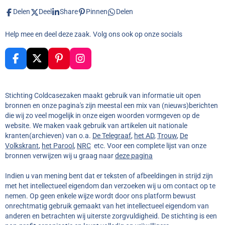
Delen
Deel
Share
Pinnen
Delen
Help mee en deel deze zaak. Volg ons ook op onze socials
F
X
P
I
a
i
n
c
n
s
e
t
t
Stichting Coldcasezaken maakt gebruik van informatie uit open
b
e
a
bronnen en onze pagina's zijn meestal een mix van (nieuws)berichten
o
r
g
die wij zo veel mogelijk in onze eigen woorden vormgeven op de
o
e
r
website. We maken vaak gebruik van artikelen uit nationale
k
s
a
kranten(archieven) van o.a.
De Telegraaf
,
het AD
,
Trouw
,
De
t
m
Volkskrant
,
het Parool
,
NRC
etc. Voor een complete lijst van onze
bronnen verwijzen wij u graag naar
deze pagina
Indien u van mening bent dat er teksten of afbeeldingen in strijd zijn
met het intellectueel eigendom dan verzoeken wij u om contact op te
nemen. Op geen enkele wijze wordt door ons platform bewust
onrechtmatig gebruik gemaakt van het intellectueel eigendom van
anderen en betrachten wij uiterste zorgvuldigheid. De stichting is een