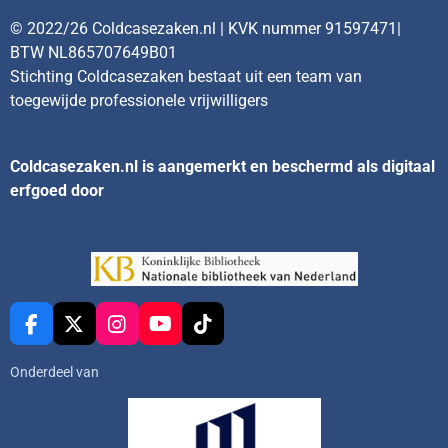
© 2022/26 Coldcasezaken.nl | KVK nummer 91597471|
BTW NL865707649B01
Stichting Coldcasezaken bestaat uit een team van
toegewijde professionele vrijwilligers
Coldcasezaken.nl is aangemerkt en beschermd als digitaal
erfgoed door
F
X
I
Y
T
a
n
o
i
c
s
u
k
Onderdeel van
e
t
T
T
b
a
u
o
o
g
b
k
o
r
e