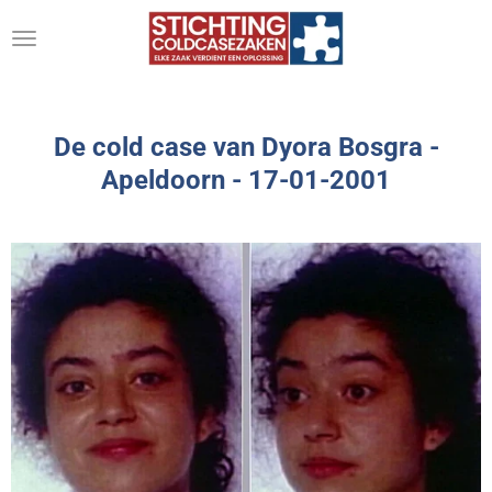
Ga
direct
naar
de
hoofdinhoud
De cold case van Dyora Bosgra -
Apeldoorn - 17-01-2001