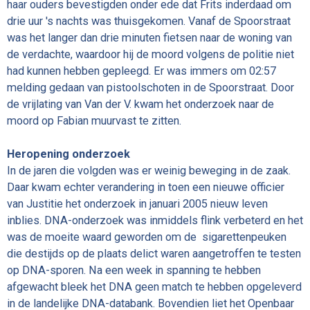
haar ouders bevestigden onder ede dat Frits inderdaad om
drie uur 's nachts was thuisgekomen. Vanaf de Spoorstraat
was het langer dan drie minuten fietsen naar de woning van
de verdachte, waardoor hij de moord volgens de politie niet
had kunnen hebben gepleegd. Er was immers om 02:57
melding gedaan van pistoolschoten in de Spoorstraat. Door
de vrijlating van Van der V. kwam het onderzoek naar de
moord op Fabian muurvast te zitten.
Heropening onderzoek
In de jaren die volgden was er weinig beweging in de zaak.
Daar kwam echter verandering in toen een nieuwe officier
van Justitie het onderzoek in januari 2005 nieuw leven
inblies. DNA-onderzoek was inmiddels flink verbeterd en het
was de moeite waard geworden om de sigarettenpeuken
die destijds op de plaats delict waren aangetroffen te testen
op DNA-sporen. Na een week in spanning te hebben
afgewacht bleek het DNA geen match te hebben opgeleverd
in de landelijke DNA-databank. Bovendien liet het Openbaar