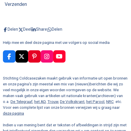
Verzenden
Delen
Deel
Share
Delen
Help mee en deel deze pagina met uw volgers op social media
F
X
P
I
Y
a
i
n
o
c
n
s
u
e
t
t
T
Stichting Coldcasezaken maakt gebruik van informatie uit open bronnen
b
e
a
u
en onze pagina's zijn meestal een mix van (nieuws)berichten die wij zo
o
r
g
b
veel mogelijk in onze eigen woorden vormgeven op de website. We
o
e
r
e
maken vaak gebruik van artikelen uit nationale kranten(archieven) van
k
s
a
o.a.
De Telegraaf
,
het AD
,
Trouw
,
De Volkskrant
,
het Parool
,
NRC
etc.
t
m
Voor een complete lijst van onze bronnen verwijzen wij u graag naar
deze pagina
Indien u van mening bent dat er teksten of afbeeldingen in strijd zijn met
het intellectueel eigendom dan verzoeken wij u om contact op te nemen.