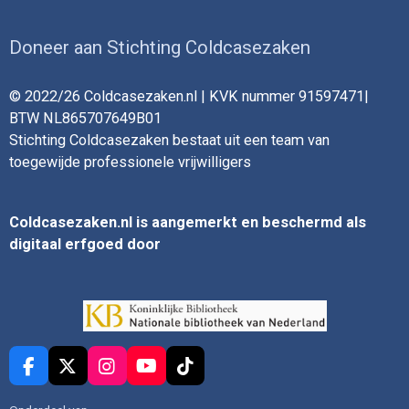
Doneer aan Stichting Coldcasezaken
© 2022/26 Coldcasezaken.nl | KVK nummer 91597471|
BTW NL865707649B01
Stichting Coldcasezaken bestaat uit een team van
toegewijde professionele vrijwilligers
Coldcasezaken.nl is aangemerkt en beschermd als
digitaal erfgoed door
F
X
I
Y
T
a
n
o
i
c
s
u
k