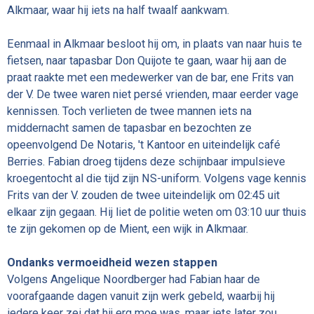
Alkmaar, waar hij iets na half twaalf aankwam.
Eenmaal in Alkmaar besloot hij om, in plaats van naar huis te
fietsen, naar tapasbar Don Quijote te gaan, waar hij aan de
praat raakte met een medewerker van de bar, ene Frits van
der V. De twee waren niet persé vrienden, maar eerder vage
kennissen. Toch verlieten de twee mannen iets na
middernacht samen de tapasbar en bezochten ze
opeenvolgend De Notaris, 't Kantoor en uiteindelijk café
Berries. Fabian droeg tijdens deze schijnbaar impulsieve
kroegentocht al die tijd zijn NS-uniform. Volgens vage kennis
Frits van der V. zouden de twee uiteindelijk om 02:45 uit
elkaar zijn gegaan. Hij liet de politie weten om 03:10 uur thuis
te zijn gekomen op de Mient, een wijk in Alkmaar.
Ondanks vermoeidheid wezen stappen
Volgens Angelique Noordberger had Fabian haar de
voorafgaande dagen vanuit zijn werk gebeld, waarbij hij
iedere keer zei dat hij erg moe was, maar iets later zou