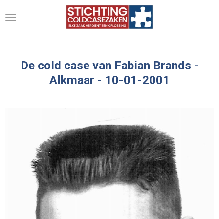
Ga
direct
naar
de
hoofdinhoud
De cold case van Fabian Brands -
Alkmaar - 10-01-2001