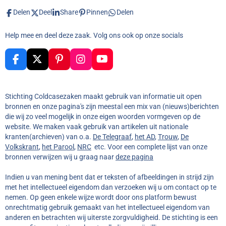
Delen
Deel
Share
Pinnen
Delen
Help mee en deel deze zaak. Volg ons ook op onze socials
F
X
P
I
Y
a
i
n
o
c
n
s
u
e
t
t
T
Stichting Coldcasezaken maakt gebruik van informatie uit open
b
e
a
u
bronnen en onze pagina's zijn meestal een mix van (nieuws)berichten
o
r
g
b
die wij zo veel mogelijk in onze eigen woorden vormgeven op de
o
e
r
e
website. We maken vaak gebruik van artikelen uit nationale
k
s
a
kranten(archieven) van o.a.
De Telegraaf
,
het AD
,
Trouw
,
De
t
m
Volkskrant
,
het Parool
,
NRC
etc. Voor een complete lijst van onze
bronnen verwijzen wij u graag naar
deze pagina
Indien u van mening bent dat er teksten of afbeeldingen in strijd zijn
met het intellectueel eigendom dan verzoeken wij u om contact op te
nemen. Op geen enkele wijze wordt door ons platform bewust
onrechtmatig gebruik gemaakt van het intellectueel eigendom van
anderen en betrachten wij uiterste zorgvuldigheid. De stichting is een