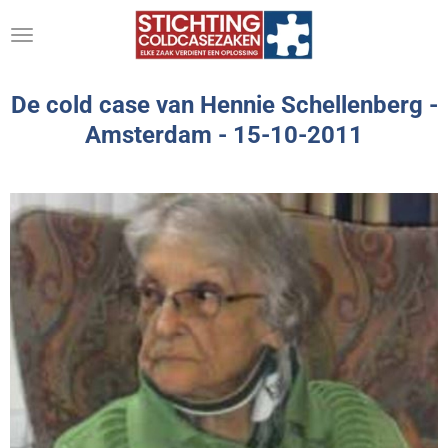
Ga
direct
naar
de
De cold case van Hennie Schellenberg -
hoofdinhoud
Amsterdam -
15-10-2011