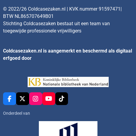
© 2022/26 Coldcasezaken.nl | KVK nummer 91597471|
BTW NL865707649B01
Stichting Coldcasezaken bestaat uit een team van
toegewijde professionele vrijwilligers
Coldcasezaken.nl is aangemerkt en beschermd als digitaal
erfgoed door
F
X
I
Y
T
a
n
o
i
c
s
u
k
Onderdeel van
e
t
T
T
b
a
u
o
o
g
b
k
o
r
e