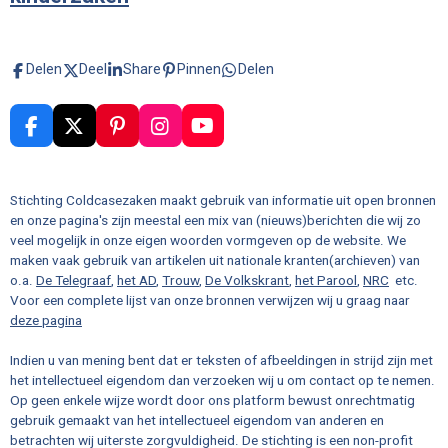
Delen
Deel
Share
Pinnen
Delen
F
X
P
I
Y
a
i
n
o
c
n
s
u
e
t
t
T
Stichting Coldcasezaken maakt gebruik van informatie uit open bronnen
b
e
a
u
en onze pagina's zijn meestal een mix van (nieuws)berichten die wij zo
o
r
g
b
veel mogelijk in onze eigen woorden vormgeven op de website. We
o
e
r
e
maken vaak gebruik van artikelen uit nationale kranten(archieven) van
k
s
a
o.a.
De Telegraaf
,
het AD
,
Trouw
,
De Volkskrant
,
het Parool
,
NRC
etc.
t
m
Voor een complete lijst van onze bronnen verwijzen wij u graag naar
deze pagina
Indien u van mening bent dat er teksten of afbeeldingen in strijd zijn met
het intellectueel eigendom dan verzoeken wij u om contact op te nemen.
Op geen enkele wijze wordt door ons platform bewust onrechtmatig
gebruik gemaakt van het intellectueel eigendom van anderen en
betrachten wij uiterste zorgvuldigheid. De stichting is een non-profit