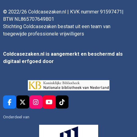
© 2022/26 Coldcasezaken.nl | KVK nummer 91597471|
BTW NL865707649B01
Stichting Coldcasezaken bestaat uit een team van
toegewijde professionele vrijwilligers
Coldcasezaken.nl is aangemerkt en beschermd als
digitaal erfgoed door
F
X
I
Y
T
a
n
o
i
c
s
u
k
Onderdeel van
e
t
T
T
b
a
u
o
o
g
b
k