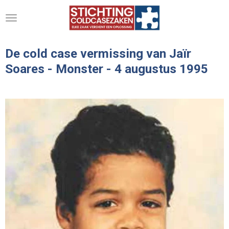
Ga
direct
naar
de
De cold case vermissing van Jaïr
hoofdinhoud
Soares - Monster - 4 augustus 1995