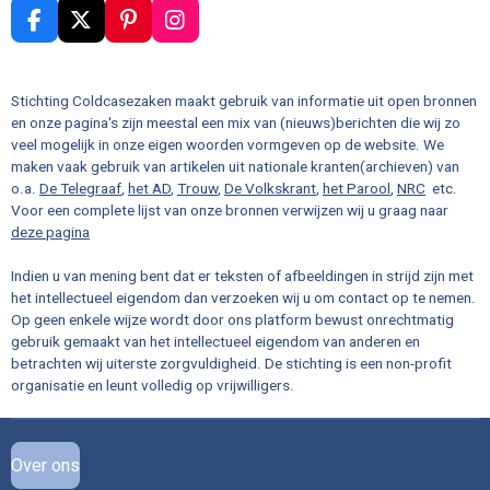
F
X
P
I
a
i
n
c
n
s
e
t
t
Stichting Coldcasezaken maakt gebruik van informatie uit open bronnen
b
e
a
en onze pagina's zijn meestal een mix van (nieuws)berichten die wij zo
o
r
g
veel mogelijk in onze eigen woorden vormgeven op de website. We
o
e
r
maken vaak gebruik van artikelen uit nationale kranten(archieven) van
k
s
a
o.a.
De Telegraaf
,
het AD
,
Trouw
,
De Volkskrant
,
het Parool
,
NRC
etc.
t
m
Voor een complete lijst van onze bronnen verwijzen wij u graag naar
deze pagina
Indien u van mening bent dat er teksten of afbeeldingen in strijd zijn met
het intellectueel eigendom dan verzoeken wij u om contact op te nemen.
Op geen enkele wijze wordt door ons platform bewust onrechtmatig
gebruik gemaakt van het intellectueel eigendom van anderen en
betrachten wij uiterste zorgvuldigheid. De stichting is een non-profit
organisatie en leunt volledig op vrijwilligers.
Over ons