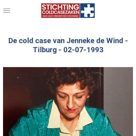
Ga
direct
naar
de
hoofdinhoud
De cold case van Jenneke de Wind -
Tilburg - 02-07-1993