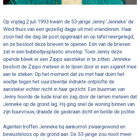
Op vrijdag 2 juli 1993 kwam de 53-jarige Jenny 'Jenneke' de
Wind thuis van een gezellig dagje uit met vriendinnen. Haar
zoon had die dag de post opgeraapt en op tafel neergelegd,
en ze besloot deze brieven te openen. Eén van de brieven
zat in een bubbeltjesplastic envelop. Toen Jenny deze
opende bleek er een Zippo aansteker in te zitten. Jenneke
besloot de Zippo meteen in te lijven door er een sigaret mee
aan te steken. Op het moment dat ze met haar duim het
wieltje tegen het vuursteentje indrukte ontplofte de
aansteker echter recht in haar gezicht. Een buurman van
Jenny hoorde de luide knal en zag door de ramen meteen dat
Jenneke op de grond lag. Hij ging snel de woning binnen van
zijn buurvrouw, draaide de gaskraan dicht en belde de politie.
Agenten troffen Jenneke bij aankomst zwaargewond en
bewusteloos op de grond aan. De 53-jarige zou nooit meer