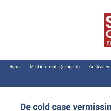
Ga
direct
naar
de
hoofdinhoud
Home
Meld informatie (anoniem)
Coldcasem
De cold case vermissi