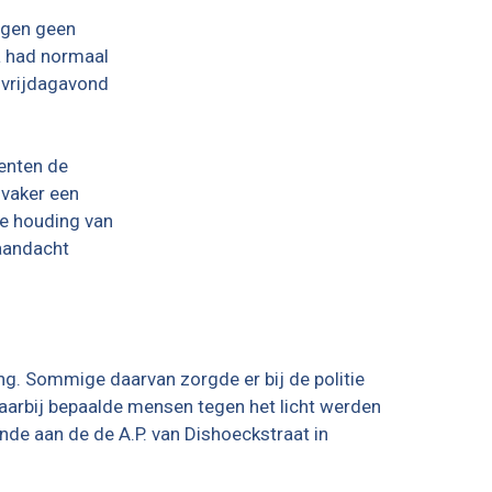
egen geen
a had normaal
p vrijdagavond
enten de
 vaker een
de houding van
 aandacht
ing. Sommige daarvan zorgde er bij de politie
waarbij bepaalde mensen tegen het licht werden
e aan de de A.P. van Dishoeckstraat in