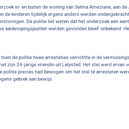
erzoek in- en buiten de woning van Selma Ameziane, aan de 
en de kinderen tijdelijk ergens anders werden ondergebrach
rstoringen. De politie liet weten dat het onderzoek een aant
uwe aanknopingspunten werden gevonden bleef onbekend. Het w
 toen de politie twee arrestaties verrichtte in de vermiss
t zijn 24-jarige vriendin uit Lelystad. Het stel werd ervan 
 politie precies had bewogen om het stel te arresteren w
wegens gebrek aan bewijs.