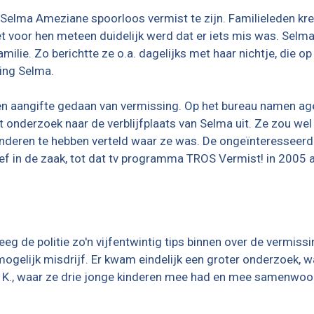
 Selma Ameziane spoorloos vermist te zijn. Familieleden kr
et voor hen meteen duidelijk werd dat er iets mis was. Selm
ilie. Zo berichtte ze o.a. dagelijks met haar nichtje, die o
ting Selma.
n aangifte gedaan van vermissing. Op het bureau namen ag
t onderzoek naar de verblijfplaats van Selma uit. Ze zou wel
anderen te hebben verteld waar ze was. De ongeïnteresseer
bleef in de zaak, tot dat tv programma TROS Vermist! in 2005
eg de politie zo'n vijfentwintig tips binnen over de vermiss
ogelijk misdrijf. Er kwam eindelijk een groter onderzoek, 
K., waar ze drie jonge kinderen mee had en mee samenwoond