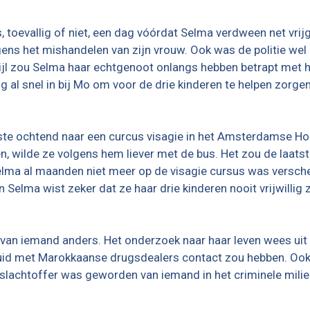
s, toevallig of niet, een dag vóórdat Selma verdween net vrij
s het mishandelen van zijn vrouw. Ook was de politie wel 
rpijl zou Selma haar echtgenoot onlangs hebben betrapt met 
g al snel in bij Mo om voor de drie kinderen te helpen zorge
ste ochtend naar een curcus visagie in het Amsterdamse Holi
wilde ze volgens hem liever met de bus. Het zou de laatste
Selma al maanden niet meer op de visagie cursus was versch
 Selma wist zeker dat ze haar drie kinderen nooit vrijwillig
van iemand anders. Het onderzoek naar haar leven wees uit
luid met Marokkaanse drugsdealers contact zou hebben. Ook 
slachtoffer was geworden van iemand in het criminele mili