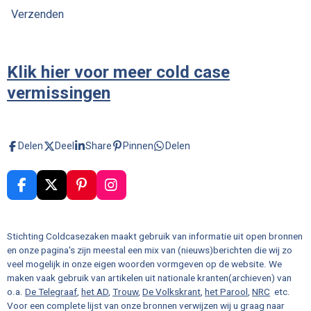
Verzenden
Klik hier voor meer cold case
vermissingen
Delen
Deel
Share
Pinnen
Delen
F
X
P
I
a
i
n
c
n
s
e
t
t
Stichting Coldcasezaken maakt gebruik van informatie uit open bronnen
b
e
a
en onze pagina's zijn meestal een mix van (nieuws)berichten die wij zo
o
r
g
veel mogelijk in onze eigen woorden vormgeven op de website. We
o
e
r
maken vaak gebruik van artikelen uit nationale kranten(archieven) van
k
s
a
o.a.
De Telegraaf
,
het AD
,
Trouw
,
De Volkskrant
,
het Parool
,
NRC
etc.
t
m
Voor een complete lijst van onze bronnen verwijzen wij u graag naar