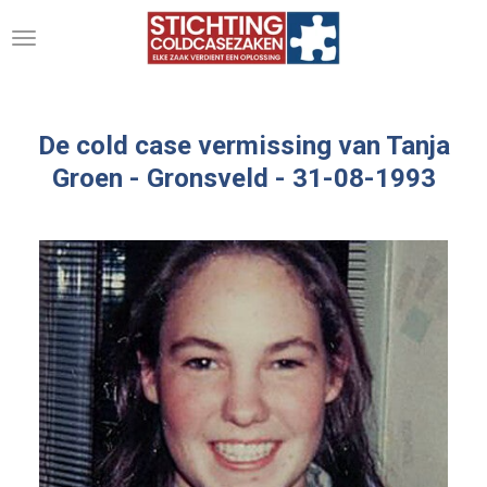
Ga
direct
naar
de
hoofdinhoud
De cold case vermissing van Tanja
Groen -
Gronsveld - 31-08-1993