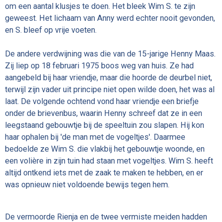
om een aantal klusjes te doen. Het bleek Wim S. te zijn
geweest. Het lichaam van Anny werd echter nooit gevonden,
en S. bleef op vrije voeten.
De andere verdwijning was die van de 15-jarige Henny Maas.
Zij liep op 18 februari 1975 boos weg van huis. Ze had
aangebeld bij haar vriendje, maar die hoorde de deurbel niet,
terwijl zijn vader uit principe niet open wilde doen, het was al
laat. De volgende ochtend vond haar vriendje een briefje
onder de brievenbus, waarin Henny schreef dat ze in een
leegstaand gebouwtje bij de speeltuin zou slapen. Hij kon
haar ophalen bij 'de man met de vogeltjes'. Daarmee
bedoelde ze Wim S. die vlakbij het gebouwtje woonde, en
een volière in zijn tuin had staan met vogeltjes. Wim S. heeft
altijd ontkend iets met de zaak te maken te hebben, en er
was opnieuw niet voldoende bewijs tegen hem.
De vermoorde Rienja en de twee vermiste meiden hadden