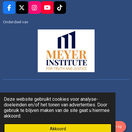
F
X
I
Y
T
a
n
o
i
c
s
u
k
Onderdeel van
e
t
T
T
b
a
u
o
o
g
b
k
o
r
e
k
a
m
Deze website gebruikt cookies voor analyse-
doeleinden en/of het tonen van advertenties. Door
gebruik te blijven maken van de site gaat u hiermee
akkoord.
Stuur ons een tip
Akkoord