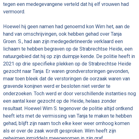
tegen een medegevangene verteld dat hij elf vrouwen had
vermoord.
Hoewel hij geen namen had genoemd kon Wim het, aan de
hand van omschrijvingen, ook hebben gehad over Tanja
Groen. S., had aan zijn medegedetineerde verklaard een
lichaam te hebben begraven op de
Strabrechtse Heide, een
natuurgebied dat hij op zijn duimpje kende. De politie heeft in
2021 op drie specifieke plekken op de Strabrechtse Heide
gezocht naar Tanja. Er waren grondverstoringen gevonden,
maar t
oen bleek dat de verstoringen de oorzaak waren van
gravende konijnen werd er besloten niet verder te
onderzoeken. Toch werd er door verschillende instanties nog
een aantal keer gezocht op de Heide, helaas zonder
resultaat. Hoewel Wim S. tegenover de politie altijd ontkend
heeft iets met de vermissing van Tanja te maken te hebben
gehad, blijft zijn naam toch elke keer weer omhoog komen
als er over de zaak wordt gesproken. Wim heeft zijn
geheimen inmiddels meegenomen in zijn graf.