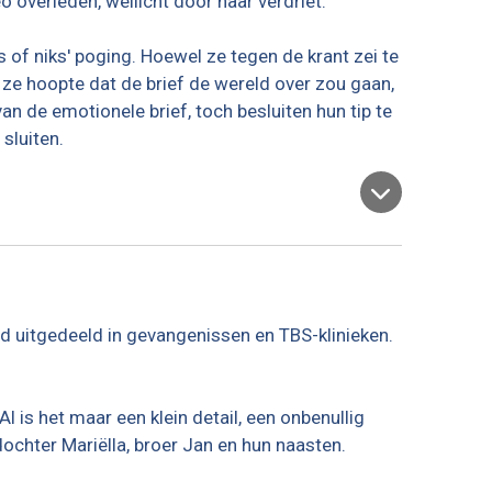
 overleden, wellicht door haar verdriet.
s of niks' poging. Hoewel ze tegen de krant zei te
t ze hoopte dat de brief de wereld over zou gaan,
n de emotionele brief, toch besluiten hun tip te
 sluiten.
rd uitgedeeld in gevangenissen en TBS-klinieken.
 is het maar een klein detail, een onbenullig
 dochter Mariëlla, broer Jan en hun naasten.