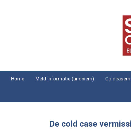
Ga
direct
naar
de
hoofdinhoud
Home
Meld informatie (anoniem)
Coldcasem
De cold case vermiss