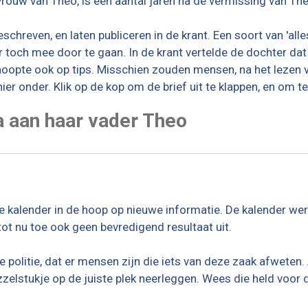
rouw van Theo, is een aantal jaren na de vermissing van Theo
schreven, en laten publiceren in de krant. Een soort van 'alle
er toch mee door te gaan. In de krant vertelde de dochter da
hoopte ook op tips. Misschien zouden mensen, na het lezen va
ier onder. Klik op de kop om de brief uit te klappen, en om te
a aan haar vader Theo
se kalender in de hoop op nieuwe informatie. De kalender we
ot nu toe ook geen bevredigend resultaat uit.
litie, dat er mensen zijn die iets van deze zaak afweten. Al
 puzzelstukje op de juiste plek neerleggen. Wees die held voor