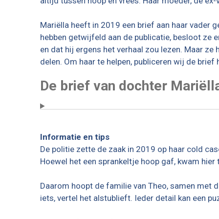
altijd tussen hoop en vrees. Haar moeder, de ex-v
Mariëlla heeft in 2019 een brief aan haar vader ge
hebben getwijfeld aan de publicatie, besloot ze 
en dat hij ergens het verhaal zou lezen. Maar ze 
delen. Om haar te helpen, publiceren wij de brief h
De brief van dochter Mariëll
Informatie en tips
De politie zette de zaak in 2019 op haar cold ca
Hoewel het een sprankeltje hoop gaf, kwam hier t
Daarom hoopt de familie van Theo, samen met de po
iets, vertel het alstublieft. Ieder detail kan een