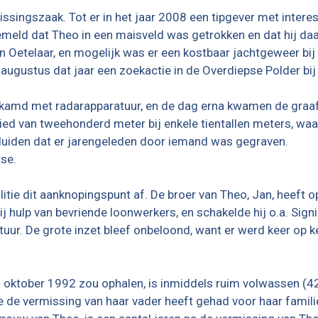
ssingszaak. Tot er in het jaar 2008 een tipgever met inter
emeld dat Theo in een maisveld was getrokken en dat hij da
Oetelaar, en mogelijk was er een kostbaar jachtgeweer bij 
augustus dat jaar een zoekactie in de Overdiepse Polder bij
amd met radarapparatuur, en de dag erna kwamen de graaf
ied van tweehonderd meter bij enkele tientallen meters, waa
 duiden dat er jarengeleden door iemand was gegraven.
tse.
litie dit aanknopingspunt af. De broer van Theo, Jan, heeft o
ij hulp van bevriende loonwerkers, en schakelde hij o.a. Signi
ur. De grote inzet bleef onbeloond, want er werd keer op k
 oktober 1992 zou ophalen, is inmiddels ruim volwassen (42
 de vermissing van haar vader heeft gehad voor haar familie