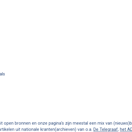
als
it open bronnen en onze pagina's zijn meestal een mix van (nieuws)be
ikelen uit nationale kranten(archieven) van o.a.
De Telegraaf
,
het A