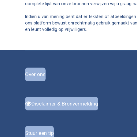
k
s
a
complete lijst van onze bronnen verwijzen wij u graag n
t
m
Indien u van mening bent dat er teksten of afbeeldingen
ons platform bewust onrechtmatig gebruik gemaakt van he
en leunt volledig op vrijwilligers.
Over ons
Disclaimer & Bronvermelding
Stuur een tip