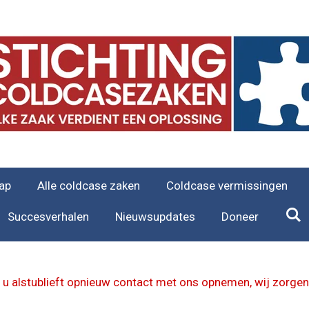
ap
Alle coldcase zaken
Coldcase vermissingen
Succesverhalen
Nieuwsupdates
Doneer
 u alstublieft opnieuw contact met ons opnemen, wij zorgen