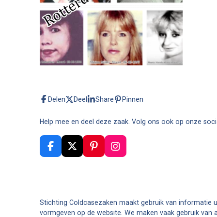
Delen
Deel
Share
Pinnen
Help mee en deel deze zaak. Volg ons ook op onze soci
F
X
P
I
a
i
n
c
n
s
e
t
t
b
e
a
o
r
g
Stichting Coldcasezaken maakt gebruik van informatie u
o
e
r
vormgeven op de website. We maken vaak gebruik van art