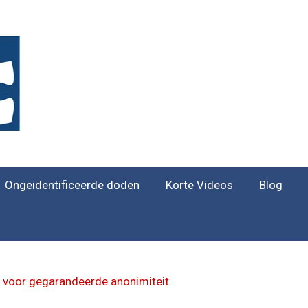
Ongeidentificeerde doden
Korte Videos
Blog
 voor gegarandeerde anonimiteit.