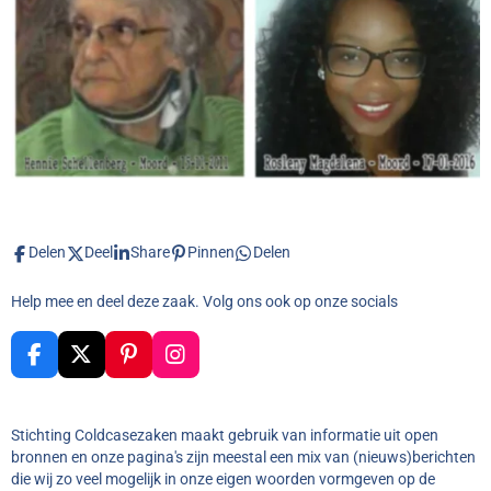
Delen
Deel
Share
Pinnen
Delen
Help mee en deel deze zaak. Volg ons ook op onze socials
F
X
P
I
a
i
n
c
n
s
e
t
t
Stichting Coldcasezaken maakt gebruik van informatie uit open
b
e
a
bronnen en onze pagina's zijn meestal een mix van (nieuws)berichten
o
r
g
die wij zo veel mogelijk in onze eigen woorden vormgeven op de
o
e
r