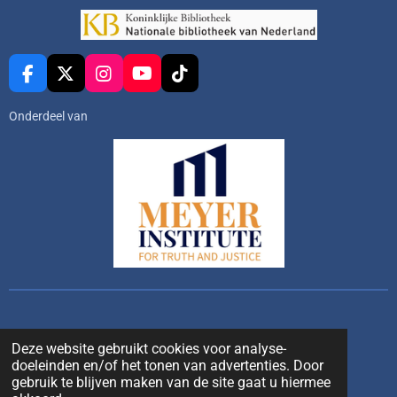
F
X
I
Y
T
a
n
o
i
c
s
u
k
Onderdeel van
e
t
T
T
b
a
u
o
o
g
b
k
o
r
e
k
a
m
Deze website gebruikt cookies voor analyse-
doeleinden en/of het tonen van advertenties. Door
gebruik te blijven maken van de site gaat u hiermee