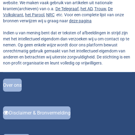
website. We maken vaak gebruik van artikelen uit nationale
k
s
a
kranten(archieven) van o.a.
De Telegraaf
,
het AD
,
Trouw
,
De
t
m
Volkskrant
,
het Parool
,
NRC
etc. Voor een complete lijst van onze
bronnen verwijzen wij u graag naar
deze pagina
Indien u van mening bent dat er teksten of afbeeldingen in strijd zijn
met het intellectueel eigendom dan verzoeken wij u om contact op te
nemen. Op geen enkele wijze wordt door ons platform bewust
onrechtmatig gebruik gemaakt van het intellectueel eigendom van
anderen en betrachten wij uiterste zorgvuldigheid. De stichting is een
non-profit organisatie en leunt volledig op vrijwilligers.
Over ons
Disclaimer & Bronvermelding