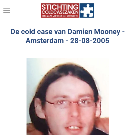
Ga
direct
naar
de
De cold case van Damien Mooney -
hoofdinhoud
Amsterdam -
28-08-2005