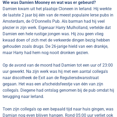
Wie was Damien Mooney en wat was er gebeurd?
Damien kwam uit het plaatsje
Cloneen in
Ierland. Hij werkte
de laatste 2 jaar bij één van de meest populaire Ierse pubs in
Amsterdam, de
O'Donnells Pub. Als barman had hij veel
plezier in zijn werk. Eigenaar Harry Mulholland, vertelde dat
Damien een hele rustige jongen was. Hij zou geen vlieg
kwaad doen of zich met de verkeerde dingen bezig hebben
gehouden zoals drugs. De 26-jarige hield van een drankje,
maar Harry had hem nog nooit dronken gezien.
Op de avond van de moord had Damien tot een uur of 23:00
uur gewerkt. Na zijn werk was hij met een aantal collega's
naar discotheek de Exit aan de
Reguliersdwarsstraat
gegaan. Het was een afscheidsfeestje van één van zijn
collega's. Diegene had ontslag genomen bij de pub omdat hij
terugging naar Ierland.
Toen zijn collega's op een bepaald tijd naar huis gingen, was
Damian nog even blijven hangen. Rond 05:00 uur verliet ook