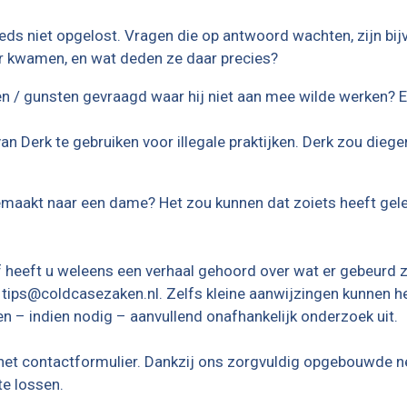
eeds niet opgelost. Vragen die op antwoord wachten, zijn bij
oer kwamen, en wat deden ze daar precies?
n / gunsten gevraagd waar hij niet aan mee wilde werken? E
n Derk te gebruiken voor illegale praktijken. Derk zou die
maakt naar een dame? Het zou kunnen dat zoiets heeft gele
of heeft u weleens een verhaal gehoord over wat er gebeurd
r tips@coldcasezaken.nl. Zelfs kleine aanwijzingen kunnen h
en – indien nodig – aanvullend onafhankelijk onderzoek uit.
n het contactformulier. Dankzij ons zorgvuldig opgebouwde n
te lossen.