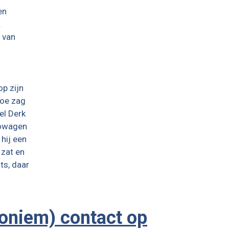
en
.
m van
op zijn
toe zag
el Derk
cowagen
hij een
 zat en
ts, daar
noniem) contact op