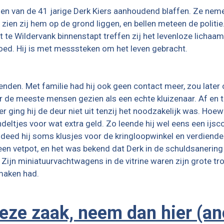
n van de 41 jarige Derk Kiers aanhoudend blaffen. Ze nem
 zien zij hem op de grond liggen, en bellen meteen de politie
t te Wildervank binnenstapt treffen zij het levenloze lichaa
oed. Hij is met messsteken om het leven gebracht.
ienden. Met familie had hij ook geen contact meer, zou later 
oor de meeste mensen gezien als een echte kluizenaar. Af en 
ging hij de deur niet uit tenzij het noodzakelijk was. Hoew
deltjes voor wat extra geld. Zo leende hij wel eens een ijs
 deed hij soms klusjes voor de kringloopwinkel en verdiende 
n vetpot, en het was bekend dat Derk in de schuldsanering
. Zijn miniatuurvachtwagens in de vitrine waren zijn grote tro
 maken had.
deze zaak, neem dan hier (a