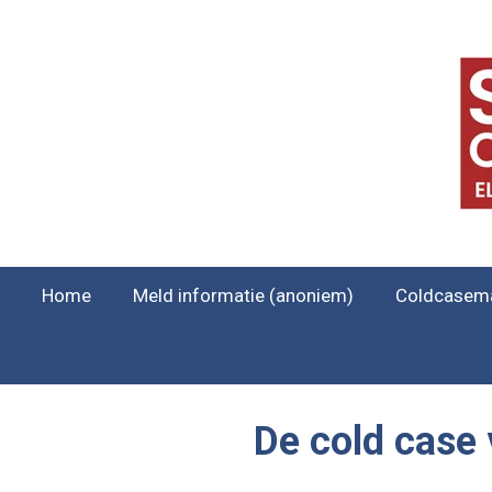
Ga
direct
naar
de
hoofdinhoud
Home
Meld informatie (anoniem)
Coldcasem
De cold case 