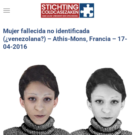
Ga
direct
naar
de
Mujer fallecida no identificada
hoofdinhoud
(¿venezolana?) – Athis-Mons, Francia – 17-
04-2016