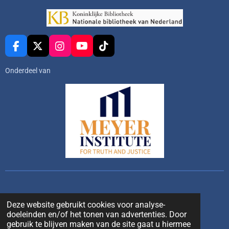
F
X
I
Y
T
a
n
o
i
c
s
u
k
Onderdeel van
e
t
T
T
b
a
u
o
o
g
b
k
o
r
e
k
a
m
Deze website gebruikt cookies voor analyse-
doeleinden en/of het tonen van advertenties. Door
gebruik te blijven maken van de site gaat u hiermee