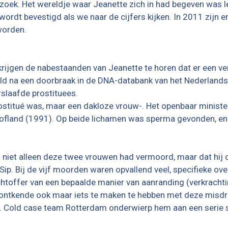
rzoek. Het wereldje waar Jeanette zich in had begeven was l
rdt bevestigd als we naar de cijfers kijken. In 2011 zijn e
worden.
 krijgen de nabestaanden van Jeanette te horen dat er een ve
ld na een doorbraak in de DNA-databank van het Nederlands F
slaafde prostituees.
rostitué was, maar een dakloze vrouw-. Het openbaar minister
ofland (1991). Op beide lichamen was sperma gevonden, en n
. niet alleen deze twee vrouwen had vermoord, maar dat hij
p. Bij de vijf moorden waren opvallend veel, specifieke over
htoffer van een bepaalde manier van aanranding (verkracht
. ontkende ook maar iets te maken te hebben met deze misdri
. Cold case team Rotterdam onderwierp hem aan een serie s