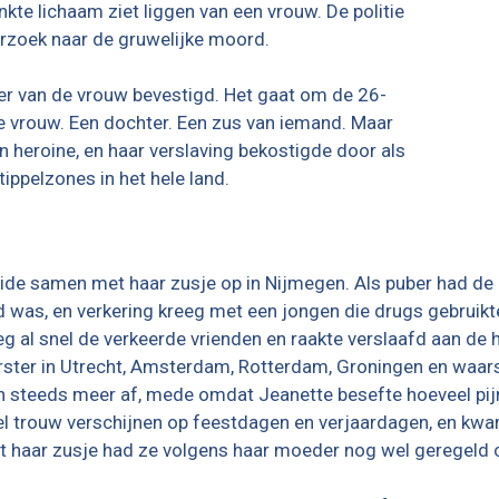
kte lichaam ziet liggen van een vrouw. De politie
erzoek naar de gruwelijke moord.
er van de vrouw bevestigd. Het gaat om de 26-
hte vrouw. Een dochter. Een zus van iemand. Maar
n heroine, en haar verslaving bekostigde door als
tippelzones in het hele land.
eide samen met haar zusje op in Nijmegen. Als puber had d
d was, en verkering kreeg met een jongen die drugs gebruikte
eg al snel de verkeerde vrienden en raakte verslaafd aan de
aarster in Utrecht, Amsterdam, Rotterdam, Groningen en waars
n steeds meer af, mede omdat Jeanette besefte hoeveel pijn
 wel trouw verschijnen op feestdagen en verjaardagen, en kw
Met haar zusje had ze volgens haar moeder nog wel geregeld 