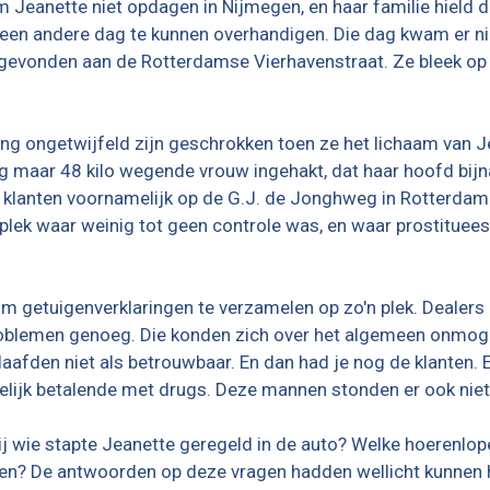
 Jeanette niet opdagen in Nijmegen, en haar familie hield d
en andere dag te kunnen overhandigen. Die dag kwam er ni
 gevonden aan de Rotterdamse Vierhavenstraat. Ze bleek o
ng ongetwijfeld zijn geschrokken toen ze het lichaam van 
g maar 48 kilo wegende vrouw ingehakt, dat haar hoofd bijna
r klanten voornamelijk op de G.J. de Jonghweg in Rotterdam
ek waar weinig tot geen controle was, en waar prostituees
 getuigenverklaringen te verzamelen op zo'n plek. Dealers li
l problemen genoeg. Die konden zich over het algemeen on
slaafden niet als betrouwbaar. En dan had je nog de klanten.
ltelijk betalende met drugs. Deze mannen stonden er ook nie
j wie stapte Jeanette geregeld in de auto? Welke hoerenlop
en? De antwoorden op deze vragen hadden wellicht kunnen he