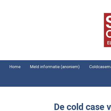
Ga
direct
naar
de
hoofdinhoud
Home
Meld informatie (anoniem)
Coldcasem
De cold case 