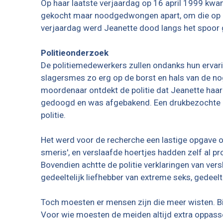
Op haar laatste verjaardag op 16 april 1999 kwam
gekocht maar noodgedwongen apart, om die op e
verjaardag werd Jeanette dood langs het spoor
Politieonderzoek
De politiemedewerkers zullen ondanks hun ervari
slagersmes zo erg op de borst en hals van de no
moordenaar ontdekt de politie dat Jeanette haa
gedoogd en was afgebakend. Een drukbezochte pl
politie.
Het werd voor de recherche een lastige opgave om
smeris', en verslaafde hoertjes hadden zelf a
Bovendien achtte de politie verklaringen van ver
gedeeltelijk liefhebber van extreme seks, gedee
Toch moesten er mensen zijn die meer wisten. Bi
Voor wie moesten de meiden altijd extra oppass