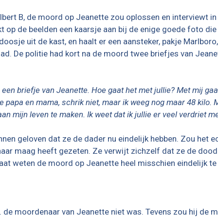
Albert B, de moord op Jeanette zou oplossen en interviewt i
 op de beelden een kaarsje aan bij de enige goede foto die 
osje uit de kast, en haalt er een aansteker, pakje Marlboro, e
 had. De politie had kort na de moord twee briefjes van Jean
 een briefje van Jeanette. Hoe gaat het met jullie? Met mij gaa
ve papa en mama, schrik niet, maar ik weeg nog maar 48 kilo. 
n mijn leven te maken. Ik weet dat ik jullie er veel verdriet
kunnen geloven dat ze de dader nu eindelijk hebben. Zou he
 haar maag heeft gezeten. Ze verwijt zichzelf dat ze de doo
laat weten de moord op Jeanette heel misschien eindelijk te
 de moordenaar van Jeanette niet was. Tevens zou hij de mo