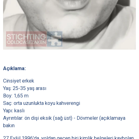
Açıklama:
Cinsiyet erkek
Yaş: 25-35 yaş arası
Boy: 1,65 m
Saç: orta uzunlukta koyu kahverengi
Yapı: kaslı
Ayrıntılar: ön dişi eksik (sağ üst) - Dövmeler (açıklamaya
bakın
27 Eylül 1996'da, yoldan geçen biri kimlik belgeleri kaybolan