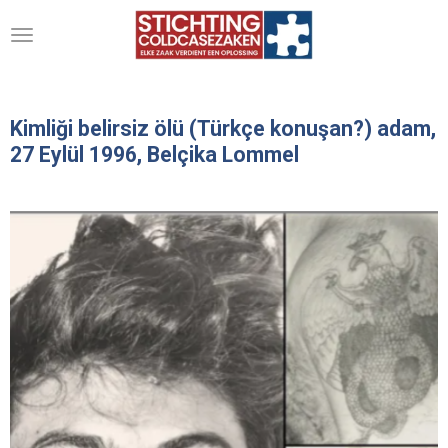
Ga
direct
naar
de
hoofdinhoud
Kimliği belirsiz ölü (Türkçe konuşan?) adam,
27 Eylül 1996, Belçika Lommel