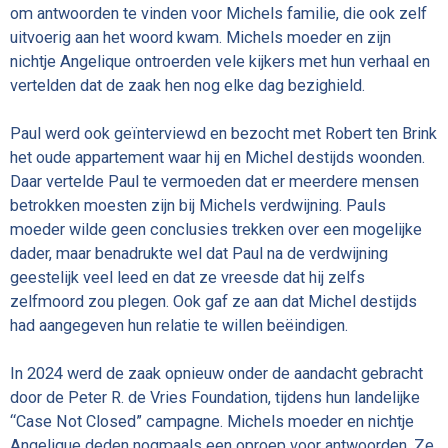
om antwoorden te vinden voor Michels familie, die ook zelf
uitvoerig aan het woord kwam. Michels moeder en zijn
nichtje Angelique ontroerden vele kijkers met hun verhaal en
vertelden dat de zaak hen nog elke dag bezighield.
Paul werd ook geïnterviewd en bezocht met Robert ten Brink
het oude appartement waar hij en Michel destijds woonden.
Daar vertelde Paul te vermoeden dat er meerdere mensen
betrokken moesten zijn bij Michels verdwijning. Pauls
moeder wilde geen conclusies trekken over een mogelijke
dader, maar benadrukte wel dat Paul na de verdwijning
geestelijk veel leed en dat ze vreesde dat hij zelfs
zelfmoord zou plegen. Ook gaf ze aan dat Michel destijds
had aangegeven hun relatie te willen beëindigen.
In 2024 werd de zaak opnieuw onder de aandacht gebracht
door de Peter R. de Vries Foundation, tijdens hun landelijke
“Case Not Closed” campagne. Michels moeder en nichtje
Angelique deden nogmaals een oproep voor antwoorden. Ze