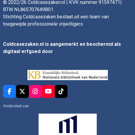
© 2022/26 Coldcasezaken.nl | KVK nummer 91597471|
BTW NL865707649B01
Stichting Coldcasezaken bestaat uit een team van
toegewijde professionele vrijwilligers
Coldcasezaken.nl is aangemerkt en beschermd als
digitaal erfgoed door
F
X
I
Y
T
a
n
o
i
c
s
u
k
Onderdeel van
e
t
T
T
b
a
u
o
o
g
b
k
o
r
e
k
a