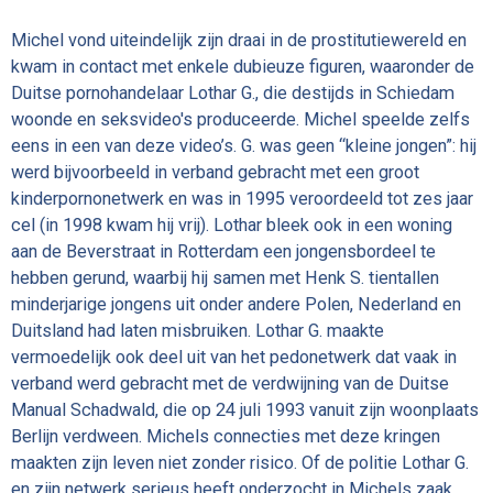
Michel vond uiteindelijk zijn draai in de prostitutiewereld en
kwam in contact met enkele dubieuze figuren, waaronder de
Duitse pornohandelaar Lothar G., die destijds in Schiedam
woonde en seksvideo's produceerde. Michel speelde zelfs
eens in een van deze video’s. G. was geen “kleine jongen”: hij
werd bijvoorbeeld in verband gebracht met een groot
kinderpornonetwerk en was in 1995 veroordeeld tot zes jaar
cel (in 1998 kwam hij vrij). Lothar bleek ook in een woning
aan de Beverstraat in Rotterdam een jongensbordeel te
hebben gerund, waarbij hij samen met Henk S. tientallen
minderjarige jongens uit onder andere Polen, Nederland en
Duitsland had laten misbruiken. Lothar G. maakte
vermoedelijk ook deel uit van het pedonetwerk dat vaak in
verband werd gebracht met de verdwijning van de Duitse
Manual Schadwald, die op 24 juli 1993 vanuit zijn woonplaats
Berlijn verdween. Michels connecties met deze kringen
maakten zijn leven niet zonder risico. Of de politie Lothar G.
en zijn netwerk serieus heeft onderzocht in Michels zaak,