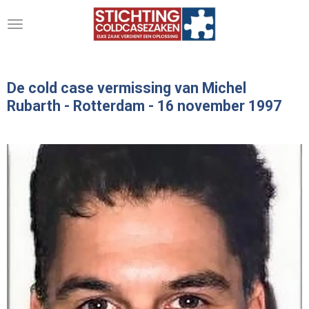
Ga
direct
naar
de
hoofdinhoud
De cold case vermissing van Michel
Rubarth - Rotterdam -
16 november 1997