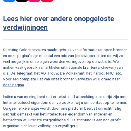
a
n
o
c
s
u
e
t
T
Lees hier over andere onopgeloste
b
a
u
o
g
b
verdwijningen
o
r
e
k
a
m
Stichting Coldcasezaken maakt gebruik van informatie uit open bronnen
en onze pagina's zijn meestal een mix van (nieuws)berichten die wij zo
veel mogelijk in onze eigen woorden vormgeven op de website. We
maken vaak gebruik van artikelen uit nationale kranten(archieven) van
o.a.
De Telegraaf
,
het AD
,
Trouw
,
De Volkskrant
,
het Parool
,
NRC
etc.
Voor een complete lijst van onze bronnen verwijzen wij u graag naar
deze pagina
Indien u van mening bent dat er teksten of afbeeldingen in strijd zijn met
het intellectueel eigendom dan verzoeken wij u om contact op te nemen.
Op geen enkele wijze wordt door ons platform bewust onrechtmatig
gebruik gemaakt van het intellectueel eigendom van anderen en
betrachten wij uiterste zorgvuldigheid. De stichting is een non-profit
organisatie en leunt volledig op vrijwilligers.