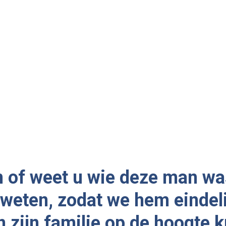
 of weet u wie deze man wa
t weten, zodat we hem eindel
n zijn familie op de hoogte 