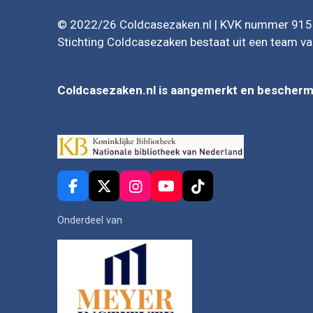
© 2022/26 Coldcasezaken.nl | KVK nummer 9
Stichting Coldcasezaken bestaat uit een team van
Coldcasezaken.nl is aangemerkt en beschermd
F
X
I
Y
T
a
n
o
i
c
s
u
k
Onderdeel van
e
t
T
T
b
a
u
o
o
g
b
k
o
r
e
k
a
m