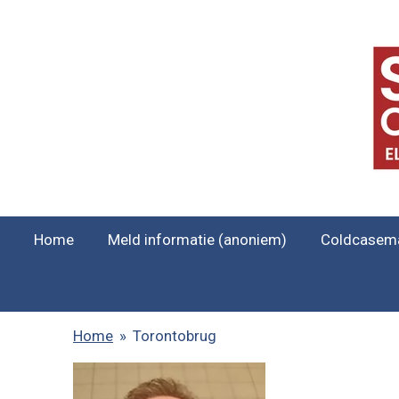
Ga
direct
naar
de
hoofdinhoud
Home
Meld informatie (anoniem)
Coldcasem
Home
»
Torontobrug