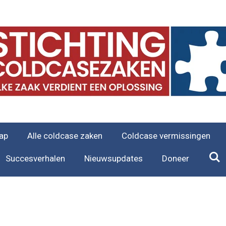
ap
Alle coldcase zaken
Coldcase vermissingen
Succesverhalen
Nieuwsupdates
Doneer