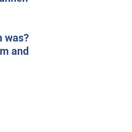
n was?
him and