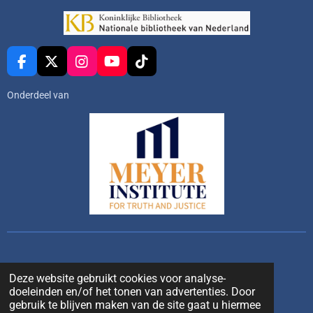
F
X
I
Y
T
a
n
o
i
c
s
u
k
Onderdeel van
e
t
T
T
b
a
u
o
o
g
b
k
o
r
e
k
a
m
Deze website gebruikt cookies voor analyse-
doeleinden en/of het tonen van advertenties. Door
gebruik te blijven maken van de site gaat u hiermee