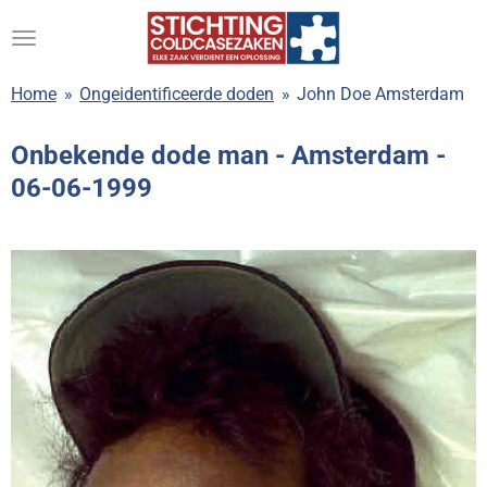
Ga
direct
naar
Home
»
Ongeidentificeerde doden
»
John Doe Amsterdam
de
hoofdinhoud
Onbekende dode man - Amsterdam -
06-06-1999