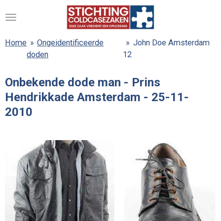
Ga
direct
naar
Home
»
Ongeidentificeerde
»
John Doe Amsterdam
de
doden
12
hoofdinhoud
Onbekende dode man - Prins
Hendrikkade Amsterdam - 25-11-
2010