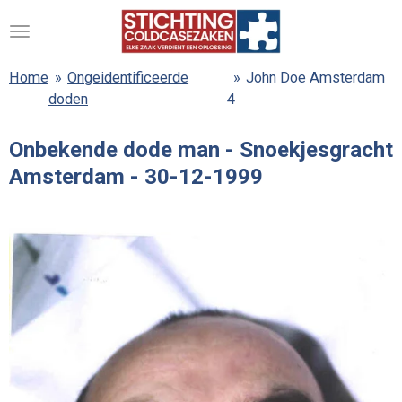
Ga
direct
naar
Home
»
Ongeidentificeerde
»
John Doe Amsterdam
de
doden
4
hoofdinhoud
Onbekende dode man - Snoekjesgracht
Amsterdam - 30-12-1999