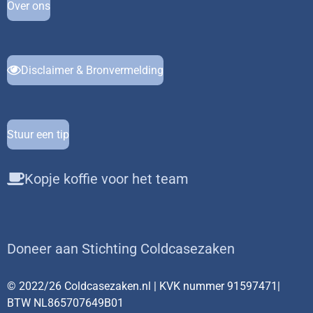
Over ons
Disclaimer & Bronvermelding
Stuur een tip
Kopje koffie voor het team
Doneer aan Stichting Coldcasezaken
© 2022/26 Coldcasezaken.nl | KVK nummer 91597471|
BTW NL865707649B01