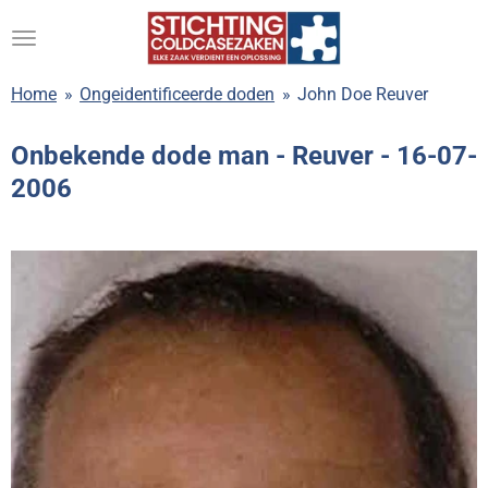
Ga
direct
naar
Home
»
Ongeidentificeerde doden
»
John Doe Reuver
de
hoofdinhoud
Onbekende dode man - Reuver -
16-07-
2006