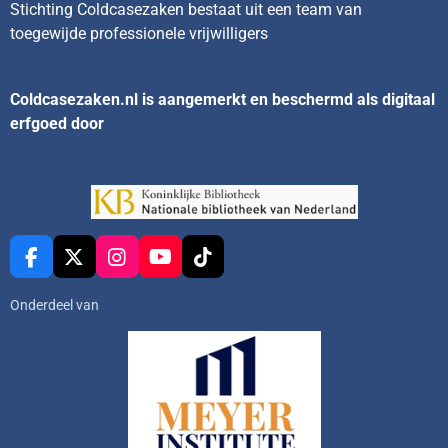
Stichting Coldcasezaken bestaat uit een team van
toegewijde professionele vrijwilligers
Coldcasezaken.nl is aangemerkt en beschermd als digitaal
erfgoed door
F
X
I
Y
T
a
n
o
i
c
s
u
k
Onderdeel van
e
t
T
T
b
a
u
o
o
g
b
k
o
r
e
k
a
m