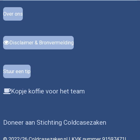
Over ons
Disclaimer & Bronvermelding
Stuur een tip
Kopje koffie voor het team
Doneer aan Stichting Coldcasezaken
© 2022/26 Coldcasezaken.nl | KVK nummer 91597471|