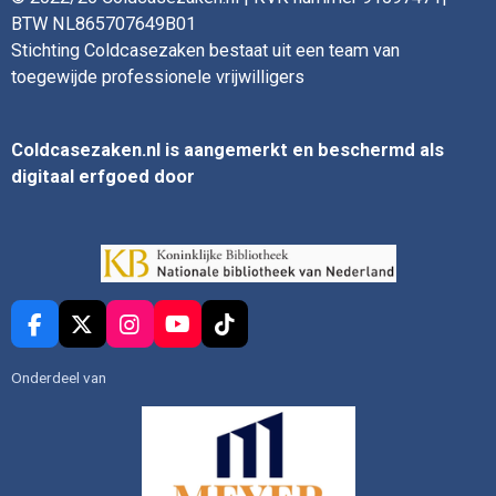
BTW NL865707649B01
Stichting Coldcasezaken bestaat uit een team van
toegewijde professionele vrijwilligers
Coldcasezaken.nl is aangemerkt en beschermd als
digitaal erfgoed door
F
X
I
Y
T
a
n
o
i
c
s
u
k
Onderdeel van
e
t
T
T
b
a
u
o
o
g
b
k
o
r
e
k
a