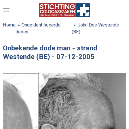
Ga
direct
naar
Home
»
Ongeidentificeerde
»
John Doe Westende
de
doden
(BE)
hoofdinhoud
Onbekende dode man - strand
Westende (BE) - 07-12-2005