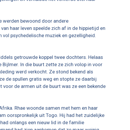
ie werden bewoond door andere
an haar leven speelde zich af in de hippietijd en
 vol psychedelische muziek en gezelligheid.
middels getrouwde koppel twee dochters. Helaas
lmer. In die buurt zette ze zich volop in voor
leding werd verkocht. Ze stond bekend als
 ze de spullen gratis weg en stopte ze daarbij
t voor de armen uit de buurt was ze een bekende
it Afrika. Rhae woonde samen met hem en haar
 oorspronkelijk uit Togo. Hij had het zuidelijke
 had onlangs een nieuw lid in de familie
 Niemand had zien aankomen dat ze maar weinig