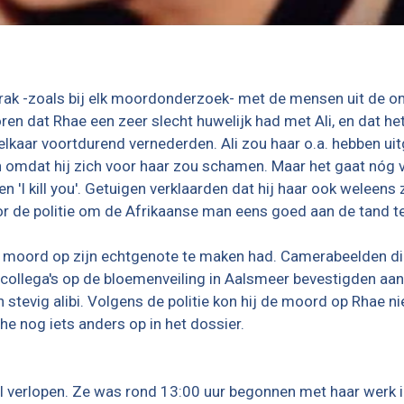
k -zoals bij elk moordonderzoek- met de mensen uit de omg
n dat Rhae een zeer slecht huwelijk had met Ali, en dat het
elkaar voortdurend vernederden. Ali zou haar o.a. hebben uit
 omdat hij zich voor haar zou schamen. Maar het gaat nóg v
'I kill you'. Getuigen verklaarden dat hij haar ook weleens 
or de politie om de Afrikaanse man eens goed aan de tand te
 de moord op zijn echtgenote te maken had. Camerabeelden 
n collega's op de bloemenveiling in Aalsmeer bevestigden aan
stevig alibi. Volgens de politie kon hij de moord op Rhae 
he nog iets anders op in het dossier.
 verlopen. Ze was rond 13:00 uur begonnen met haar werk 