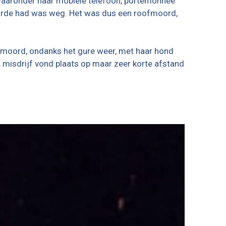
 waaronder haar mobiele telefoon, portemonnee
waarde had was weg. Het was dus een roofmoord,
 moord, ondanks het gure weer, met haar hond
t misdrijf vond plaats op maar zeer korte afstand