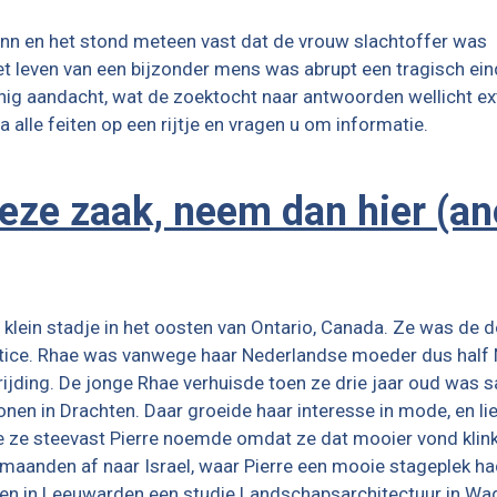
 Ann en het stond meteen vast dat de vrouw slachtoffer was
et leven van een bijzonder mens was abrupt een tragisch ei
inig aandacht, wat de zoektocht naar antwoorden wellicht ex
 alle feiten op een rijtje en vragen u om informatie.
deze zaak, neem dan hier (a
n klein stadje in het oosten van Ontario, Canada. Ze was de
ttice. Rhae was vanwege haar Nederlandse moeder dus half
rijding. De jonge Rhae verhuisde toen ze drie jaar oud wa
 in Drachten. Daar groeide haar interesse in mode, en liep 
ze steevast Pierre noemde omdat ze dat mooier vond klinke
er maanden af naar Israel, waar Pierre een mooie stageplek h
ren in Leeuwarden een studie
Landschapsarchitectuur in Wage