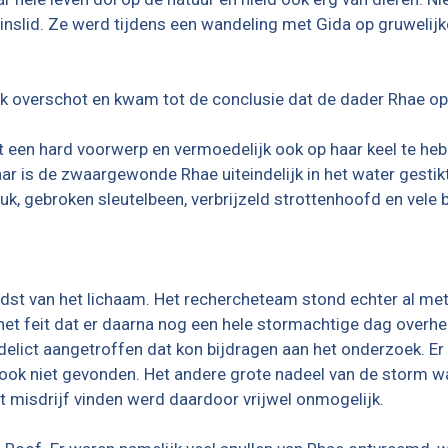
nslid. Ze werd tijdens een wandeling met Gida op gruwelijk
k overschot en kwam tot de conclusie dat de dader Rhae op 
 een hard voorwerp en vermoedelijk ook op haar keel te heb
ar is de zwaargewonde Rhae uiteindelijk in het water gestik
, gebroken sleutelbeen, verbrijzeld strottenhoofd en vele bl
ondst van het lichaam. Het rechercheteam stond echter al me
et feit dat er daarna nog een hele stormachtige dag over
s delict aangetroffen dat kon bijdragen aan het onderzoek. 
ok niet gevonden. Het andere grote nadeel van de storm wa
 misdrijf vinden werd daardoor vrijwel onmogelijk.