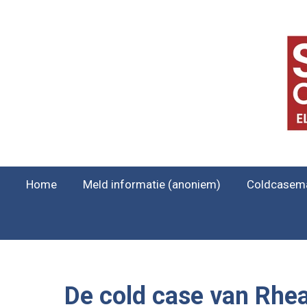
Ga
direct
naar
de
hoofdinhoud
Home
Meld informatie (anoniem)
Coldcasem
De cold case van Rhea