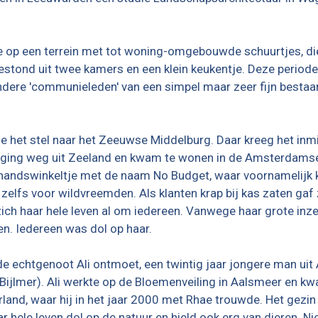
op een terrein met tot woning-omgebouwde schuurtjes, d
stond uit twee kamers en een klein keukentje. Deze periode v
dere 'communieleden' van een simpel maar zeer fijn bestaan
de het stel naar het Zeeuwse Middelburg. Daar kreeg het in
ging weg uit Zeeland en kwam te wonen in de Amsterdamse Bij
handswinkeltje met de naam No Budget, waar voornamelijk k
, zelfs voor wildvreemden. Als klanten krap bij kas zaten gaf
h haar hele leven al om iedereen. Vanwege haar grote inze
n. Iedereen was dol op haar.
de echtgenoot Ali ontmoet, een twintig jaar jongere man u
ijlmer). Ali werkte op de
Bloemenveiling in Aalsmeer en kwam
rland, waar hij in het jaar 2000 met Rhae trouwde. Het gezin
r hele leven dol op de natuur en hield ook erg van dieren.