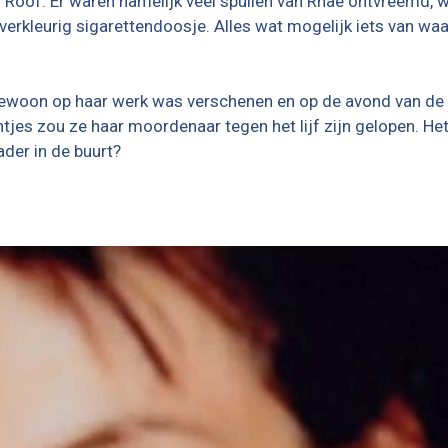
: Roof. Er waren namelijk veel spullen van Rhae ontvreemd,
ilverkleurig sigarettendoosje. Alles wat mogelijk iets van 
 gewoon op haar werk was verschenen en op de avond van de
tjes zou ze haar moordenaar tegen het lijf zijn gelopen. He
der in de buurt?