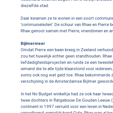
diezelfde stad.
Daar kwamen ze te wonen in een
soort commune 
'communieleden'. De schuur van Rhae en Pierre be
Rhae genoot samen met Pierre, vriendinnen en an
Bijlmermeer
Omdat Pierre een baan kreeg in Zeeland verhuis
zou het huwelijk echter geen standhouden. Rhae 
liefdadigheidsprojecten en runde ze een tweede
iemand die te alle tijde klaarstond voor iedereen
soms ook nog wat geld toe. Rhae bekommerde zic
verschijning in de Amsterdamse Bijlmer geworde
In het No Budget winkeltje had ze ook haar twee
twee dochters in flatgebouw De Gouden Leeuw (B
continent in 1997 verruild voor een leven in Nede
verwelkomd, namelijk hond Gida. Rhae was al haa