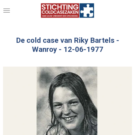
Ga
direct
naar
de
hoofdinhoud
De cold case van Riky Bartels -
Wanroy - 12-06-1977