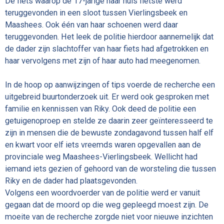
De fiets waarop de 17-jarige naar huis fietste werd
teruggevonden in een sloot tussen Vierlingsbeek en
Maashees. Ook één van haar schoenen werd daar
teruggevonden. Het leek de politie hierdoor aannemelijk dat
de dader zijn slachtoffer van haar fiets had afgetrokken en
haar vervolgens met zijn of haar auto had meegenomen.
In de hoop op aanwijzingen of tips voerde de recherche een
uitgebreid buurtonderzoek uit. Er werd ook gesproken met
familie en kennissen van Riky. Ook deed de politie een
getuigenoproep en stelde ze daarin zeer geïnteresseerd te
zijn in mensen die de bewuste zondagavond tussen half elf
en kwart voor elf iets vreemds waren opgevallen aan de
provinciale weg Maashees-Vierlingsbeek. Wellicht had
iemand iets gezien of gehoord van de worsteling die tussen
Riky en de dader had plaatsgevonden.
Volgens een woordvoerder van de politie werd er vanuit
gegaan dat de moord op die weg gepleegd moest zijn. De
moeite van de recherche zorgde niet voor nieuwe inzichten