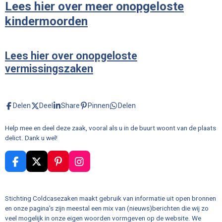
Lees hier over meer onopgeloste
kindermoorden
Lees hier over onopgeloste
vermissingszaken
Delen
Deel
Share
Pinnen
Delen
Help mee en deel deze zaak, vooral als u in de buurt woont van de plaats
delict. Dank u wel!
F
X
P
I
a
i
n
c
n
s
e
t
t
Stichting Coldcasezaken maakt gebruik van informatie uit open bronnen
b
e
a
en onze pagina's zijn meestal een mix van (nieuws)berichten die wij zo
o
r
g
veel mogelijk in onze eigen woorden vormgeven op de website. We
o
e
r