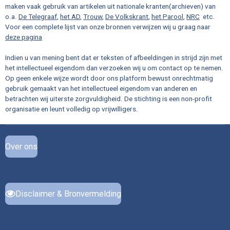
maken vaak gebruik van artikelen uit nationale kranten(archieven) van
k
s
a
o.a.
De Telegraaf
,
het AD
,
Trouw
,
De Volkskrant
,
het Parool
,
NRC
etc.
t
m
Voor een complete lijst van onze bronnen verwijzen wij u graag naar
deze pagina
Indien u van mening bent dat er teksten of afbeeldingen in strijd zijn met
het intellectueel eigendom dan verzoeken wij u om contact op te nemen.
Op geen enkele wijze wordt door ons platform bewust onrechtmatig
gebruik gemaakt van het intellectueel eigendom van anderen en
betrachten wij uiterste zorgvuldigheid. De stichting is een non-profit
organisatie en leunt volledig op vrijwilligers.
Over ons
Disclaimer & Bronvermelding