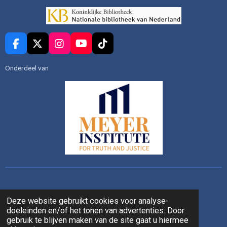
F
X
I
Y
T
a
n
o
i
c
s
u
k
Onderdeel van
e
t
T
T
b
a
u
o
o
g
b
k
o
r
e
k
a
m
Deze website gebruikt cookies voor analyse-
doeleinden en/of het tonen van advertenties. Door
gebruik te blijven maken van de site gaat u hiermee