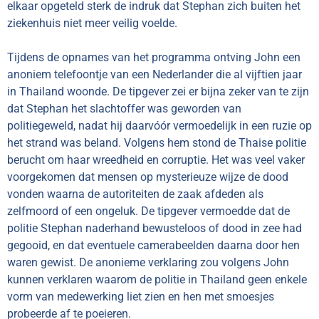
elkaar opgeteld sterk de indruk dat Stephan zich buiten het
ziekenhuis niet meer veilig voelde.
Tijdens de opnames van het programma ontving John een
anoniem telefoontje van een Nederlander die al vijftien jaar
in Thailand woonde. De tipgever zei er bijna zeker van te zijn
dat Stephan het slachtoffer was geworden van
politiegeweld, nadat hij daarvóór vermoedelijk in een ruzie op
het strand was beland. Volgens hem stond de Thaise politie
berucht om haar wreedheid en corruptie. Het was veel vaker
voorgekomen dat mensen op mysterieuze wijze de dood
vonden waarna de autoriteiten de zaak afdeden als
zelfmoord of een ongeluk. De tipgever vermoedde dat de
politie Stephan naderhand bewusteloos of dood in zee had
gegooid, en dat eventuele camerabeelden daarna door hen
waren gewist. De anonieme verklaring zou volgens John
kunnen verklaren waarom de politie in Thailand geen enkele
vorm van medewerking liet zien en hen met smoesjes
probeerde af te poeieren.