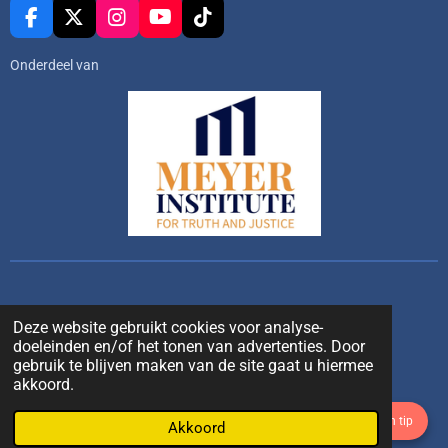
F
X
I
Y
T
a
n
o
i
c
s
u
k
Onderdeel van
e
t
T
T
b
a
u
o
o
g
b
k
o
r
e
k
a
m
Deze website gebruikt cookies voor analyse-
doeleinden en/of het tonen van advertenties. Door
gebruik te blijven maken van de site gaat u hiermee
akkoord.
Stuur ons een tip
Akkoord