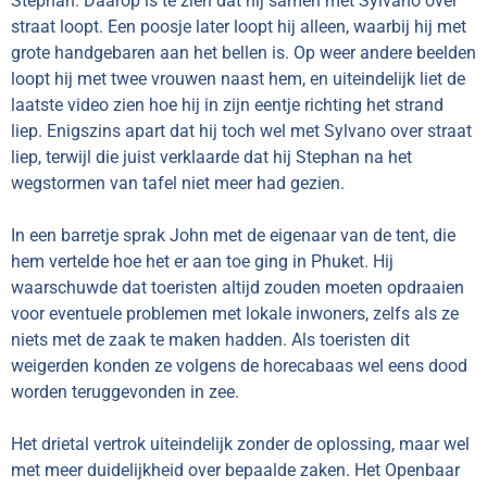
Stephan. Daarop is te zien dat hij samen met Sylvano over
straat loopt. Een poosje later loopt hij alleen, waarbij hij met
grote handgebaren aan het bellen is. Op weer andere beelden
loopt hij met twee vrouwen naast hem, en uiteindelijk liet de
laatste video zien hoe hij in zijn eentje richting het strand
liep. Enigszins apart dat hij toch wel met Sylvano over straat
liep, terwijl die juist verklaarde dat hij Stephan na het
wegstormen van tafel niet meer had gezien.
In een barretje sprak John met de eigenaar van de tent, die
hem vertelde hoe het er aan toe ging in Phuket. Hij
waarschuwde dat toeristen altijd zouden moeten opdraaien
voor eventuele problemen met lokale inwoners, zelfs als ze
niets met de zaak te maken hadden. Als toeristen dit
weigerden konden ze volgens de horecabaas wel eens dood
worden teruggevonden in zee.
Het drietal vertrok uiteindelijk zonder de oplossing, maar wel
met meer duidelijkheid over bepaalde zaken. Het Openbaar