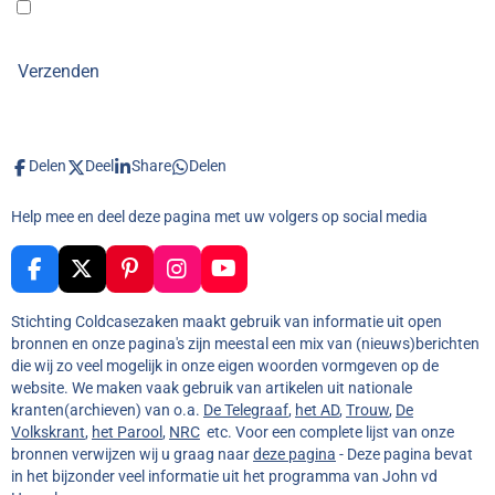
Verzenden
Delen
Deel
Share
Delen
Help mee en deel deze pagina met uw volgers op social media
F
X
P
I
Y
a
i
n
o
c
n
s
u
Stichting Coldcasezaken maakt gebruik van informatie uit open
e
t
t
T
bronnen en onze pagina's zijn meestal een mix van (nieuws)berichten
b
e
a
u
die wij zo veel mogelijk in onze eigen woorden vormgeven op de
o
r
g
b
website. We maken vaak gebruik van artikelen uit nationale
o
e
r
e
kranten(archieven) van o.a.
De Telegraaf
,
het AD
,
Trouw
,
De
k
s
a
Volkskrant
,
het Parool
,
NRC
etc. Voor een complete lijst van onze
t
m
bronnen verwijzen wij u graag naar
deze pagina
- Deze pagina bevat
in het bijzonder veel informatie uit het programma van John vd