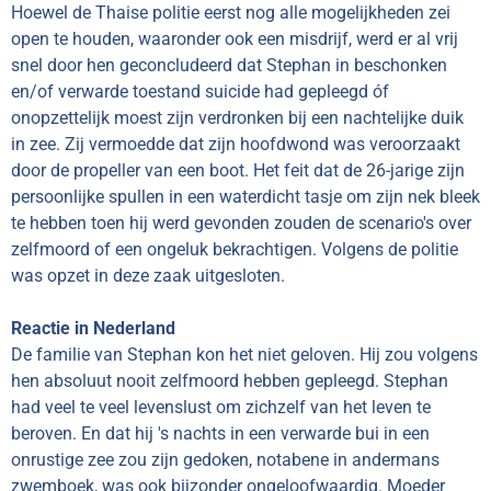
Hoewel de Thaise politie eerst nog alle mogelijkheden zei
open te houden, waaronder ook een misdrijf, werd er al vrij
snel door hen geconcludeerd dat Stephan in beschonken
en/of verwarde toestand suicide had gepleegd óf
onopzettelijk moest zijn verdronken bij een nachtelijke duik
in zee. Zij vermoedde dat zijn hoofdwond was veroorzaakt
door de propeller van een boot. Het feit dat de 26-jarige zijn
persoonlijke spullen in een waterdicht tasje om zijn nek bleek
te hebben toen hij werd gevonden zouden de scenario's over
zelfmoord of een ongeluk bekrachtigen. Volgens de politie
was opzet in deze zaak uitgesloten.
Reactie in Nederland
De familie van Stephan kon het niet geloven. Hij zou volgens
hen absoluut nooit zelfmoord hebben gepleegd. Stephan
had veel te veel levenslust om zichzelf van het leven te
beroven. En dat hij 's nachts in een verwarde bui in een
onrustige zee zou zijn gedoken, notabene in andermans
zwemboek, was ook bijzonder ongeloofwaardig. Moeder