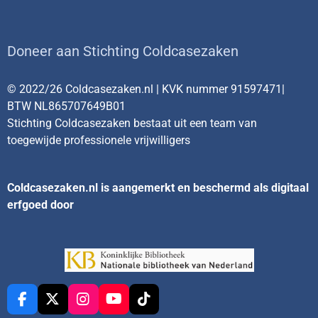
Doneer aan Stichting Coldcasezaken
© 2022/26 Coldcasezaken.nl | KVK nummer 91597471|
BTW NL865707649B01
Stichting Coldcasezaken bestaat uit een team van
toegewijde professionele vrijwilligers
Coldcasezaken.nl is aangemerkt en beschermd als digitaal
erfgoed door
F
X
I
Y
T