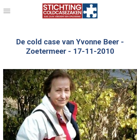
Ga
direct
naar
de
hoofdinhoud
De cold case van Yvonne Beer -
Zoetermeer - 17-11-2010