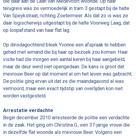
die daar aan de Laan van Medevoort woonde. Op haar
terugreis was ze vermoedelijk in tram 3 gestapt bij de halte
Van Speykstraat, richting Zoetermeer. Als dat zo is was ze
daar logischerwijs uitgestapt bij de halte Voorweg Laag, dat
op loopafstand van haar flat lag.
Op dinsdagochtend bleek Yvonne een afspraak te hebben
gehad met iemand die bij haar op bezoek zou komen. Haar
visite had die morgen een aantal keren bij haar aangebeld,
maar de deur werd niet opengedaan. De kans is groot dat
mevrouw Beer op dat moment al om het leven was gebracht.
De politie ging ervan uit dat ze die maandagavond al was
vermoord, maar een exact tijdstip van overlijden kon niet
worden vastgesteld.
Arrestatie verdachte
Begin december 2010 arresteerde de politie een verdachte
in de zaak. Het ging om Christina G., een 37-jarige vrouw die
in dezelfde flat woonde als mevrouw Beer. Volgens een