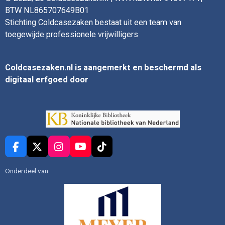
BTW NL865707649B01
Stichting Coldcasezaken bestaat uit een team van
toegewijde professionele vrijwilligers
Coldcasezaken.nl is aangemerkt en beschermd als
digitaal erfgoed door
F
X
I
Y
T
a
n
o
i
c
s
u
k
Onderdeel van
e
t
T
T
b
a
u
o
o
g
b
k
o
r
e
k
a