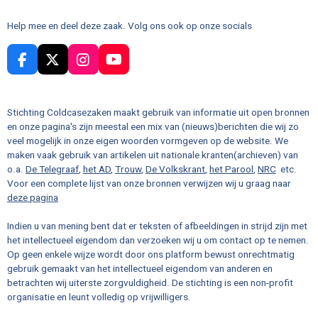
Help mee en deel deze zaak. Volg ons ook op onze socials
F
X
I
Y
a
n
o
c
s
u
e
t
T
Stichting Coldcasezaken maakt gebruik van informatie uit open bronnen
b
a
u
en onze pagina's zijn meestal een mix van (nieuws)berichten die wij zo
o
g
b
veel mogelijk in onze eigen woorden vormgeven op de website. We
o
r
e
maken vaak gebruik van artikelen uit nationale kranten(archieven) van
k
a
o.a.
De Telegraaf
,
het AD
,
Trouw
,
De Volkskrant
,
het Parool
,
NRC
etc.
m
Voor een complete lijst van onze bronnen verwijzen wij u graag naar
deze pagina
Indien u van mening bent dat er teksten of afbeeldingen in strijd zijn met
het intellectueel eigendom dan verzoeken wij u om contact op te nemen.
Op geen enkele wijze wordt door ons platform bewust onrechtmatig
gebruik gemaakt van het intellectueel eigendom van anderen en
betrachten wij uiterste zorgvuldigheid. De stichting is een non-profit
organisatie en leunt volledig op vrijwilligers.