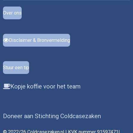
Over ons
Disclaimer & Bronvermelding
Stuur een tip
Kopje koffie voor het team
Doneer aan Stichting Coldcasezaken
© 2022/26 Coldcasezaken.nl | KVK nummer 91597471|