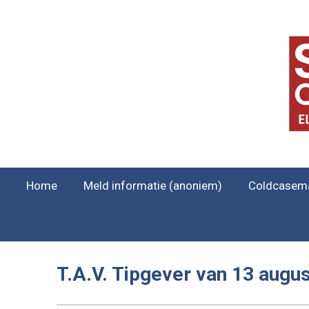
Ga
direct
naar
de
hoofdinhoud
Home
Meld informatie (anoniem)
Coldcasem
T.A.V. Tipgever van 13 augus