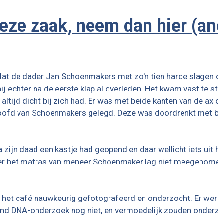
deze zaak, neem dan hier (a
at de dader Jan Schoenmakers met zo'n tien harde slagen 
hij echter na de eerste klap al overleden. Het kwam vast te 
 altijd dicht bij zich had. Er was met beide kanten van de ax
oofd van Schoenmakers gelegd. Deze was doordrenkt met bl
zijn daad een kastje had geopend en daar wellicht iets u
der het matras van meneer Schoenmaker lag niet meegenomen.
het café nauwkeurig gefotografeerd en onderzocht. Er wer
stond DNA-onderzoek nog niet, en vermoedelijk zouden onder