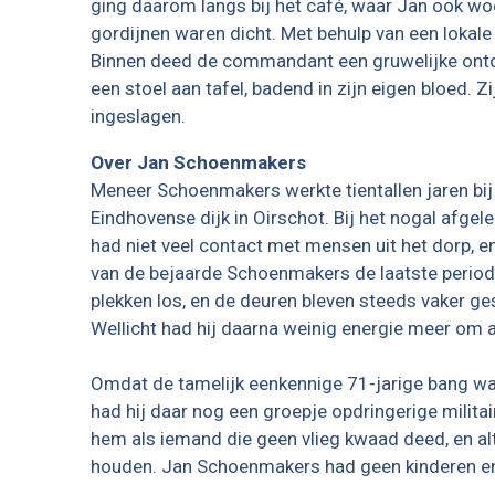
ging daarom langs bij het café, waar Jan ook woo
gordijnen waren dicht. Met behulp van een loka
Binnen deed de commandant een gruwelijke ontde
een stoel aan tafel, badend in zijn eigen bloed. 
ingeslagen.
Over Jan Schoenmakers
Meneer Schoenmakers werkte tientallen jaren bij P
Eindhovense dijk in Oirschot. Bij het nogal afgel
had niet veel contact met mensen uit het dorp, e
van de bejaarde Schoenmakers de laatste periode
plekken los, en de deuren bleven steeds vaker 
Wellicht had hij daarna weinig energie meer om a
Omdat de tamelijk eenkennige 71-jarige bang was
had hij daar nog een groepje opdringerige milita
hem als iemand die geen vlieg kwaad deed, en alt
houden. Jan Schoenmakers had geen kinderen en 