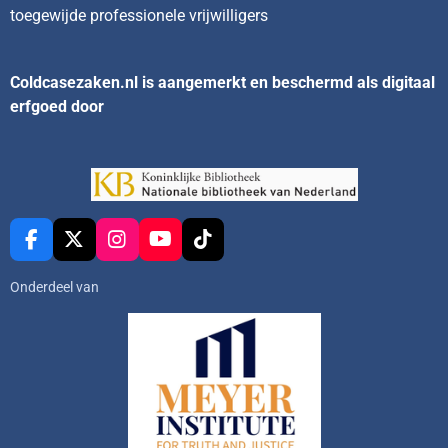
toegewijde professionele vrijwilligers
Coldcasezaken.nl is aangemerkt en beschermd als digitaal
erfgoed door
F
X
I
Y
T
a
n
o
i
c
s
u
k
Onderdeel van
e
t
T
T
b
a
u
o
o
g
b
k
o
r
e
k
a
m